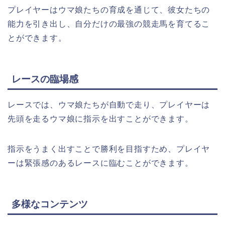
プレイヤーはウマ娘たちの育成を通じて、彼女たちの
能力を引き出し、自分だけの最強の競走馬を育てるこ
とができます。
レースの臨場感
レースでは、ウマ娘たちが自動で走り、プレイヤーは
先頭を走るウマ娘に指示を出すことができます。
指示をうまく出すことで勝利を目指すため、プレイヤ
ーは緊張感のあるレースに臨むことができます。
多様なコンテンツ