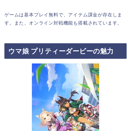
ゲームは基本プレイ無料で、アイテム課金が存在しま
す。また、オンライン対戦機能も搭載されています。
ウマ娘 プリティーダービーの魅力