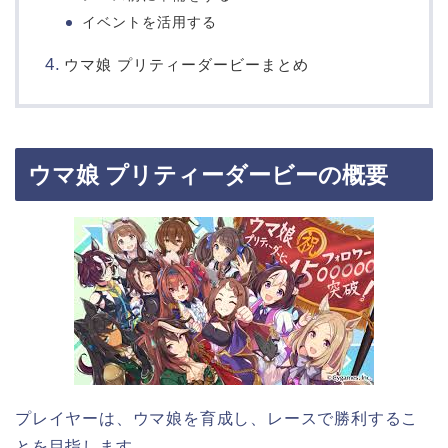
イベントを活用する
ウマ娘 プリティーダービーまとめ
ウマ娘 プリティーダービーの概要
プレイヤーは、ウマ娘を育成し、レースで勝利するこ
とを目指します。