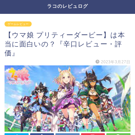
ラコのレビュログ
ゲームレビュー
【ウマ娘 プリティーダービー】は本
当に面白いの？『辛口レビュー・評
価』
2023年3月27日