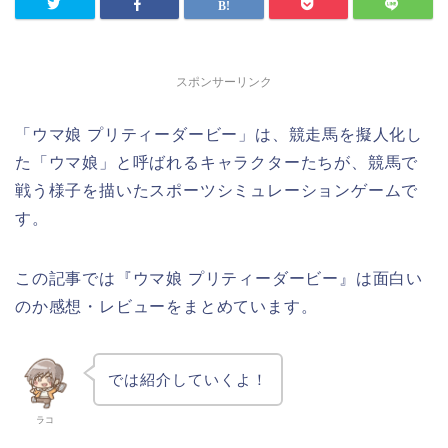
スポンサーリンク
「ウマ娘 プリティーダービー」は、競走馬を擬人化し
た「ウマ娘」と呼ばれるキャラクターたちが、競馬で
戦う様子を描いたスポーツシミュレーションゲームで
す。
この記事では『ウマ娘 プリティーダービー』は面白い
のか感想・レビューをまとめています。
では紹介していくよ！
ラコ