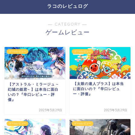
ラコのレビュログ
― CATEGORY ―
ゲームレビュー
ゲームレビュー
ゲームレビュー
【太鼓の達人プラス】は本当
【アストラル・ミラージュ ~
に面白いの？『辛口レビュ
幻城の姫君~ 】は本当に面白
ー・評価』
いの？『辛口レビュー・評
価』
2023年3月29日
2023年3月29日
ゲームレビュー
ゲームレビュー