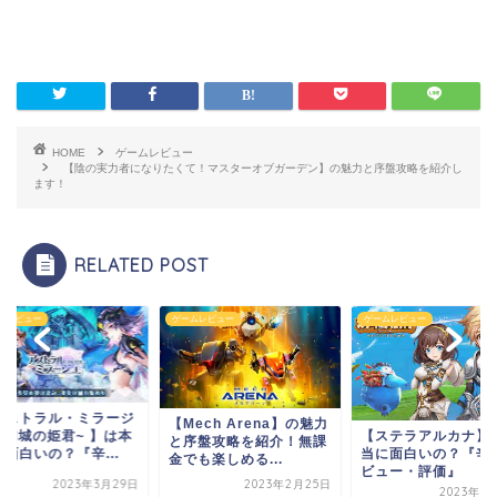
HOME
ゲームレビュー
【陰の実力者になりたくて！マスターオブガーデン】の魅力と序盤攻略を紹介し
ます！
RELATED POST
ムレビュー
ゲームレビュー
ゲームレビュー
アストラル・ミラージ
【Mech Arena】の魅力
 ~幻城の姫君~ 】は本
【ステラアルカナ】
と序盤攻略を紹介！無課
面白いの？『辛...
当に面白いの？『辛
金でも楽しめる...
ビュー・評価』
2023年3月29日
2023年2月25日
2023年3