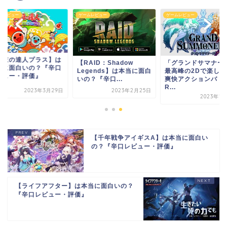
ムレビュー
ゲームレビュー
ゲームレビュー
太鼓の達人プラス】は
【RAID：Shadow
「グランドサマナー
当に面白いの？『辛口
Legends】は本当に面白
最高峰の2Dで楽しむ
ビュー・評価』
いの？『辛口...
爽快アクションバト
R...
2023年3月29日
2023年2月25日
2023年1
【千年戦争アイギスA】は本当に面白い
の？『辛口レビュー・評価』
【ライフアフター】は本当に面白いの？
『辛口レビュー・評価』