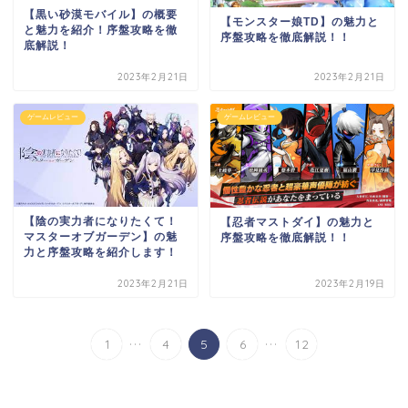
【黒い砂漠モバイル】の概要
【モンスター娘TD】の魅力と
と魅力を紹介！序盤攻略を徹
序盤攻略を徹底解説！！
底解説！
2023年2月21日
2023年2月21日
ゲームレビュー
ゲームレビュー
【陰の実力者になりたくて！
【忍者マストダイ】の魅力と
マスターオブガーデン】の魅
序盤攻略を徹底解説！！
力と序盤攻略を紹介します！
2023年2月21日
2023年2月19日
...
...
1
4
5
6
12