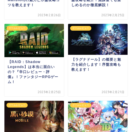
ツを教えます！
しめるのか徹底解説！
2023年2月26日
2023年2月25日
ゲームレビュー
ゲームレビュー
【ラグナドール】の概要と魅
【RAID：Shadow
力を紹介します！序盤攻略も
Legends】は本当に面白い
教えます！
の？『辛口レビュー・評
価』！ファンタジーRPGゲー
ム！
2023年2月25日
2023年2月21日
ゲームレビュー
ゲームレビュー