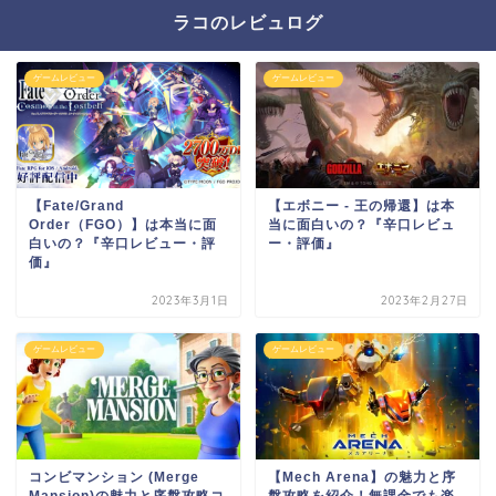
ラコのレビュログ
ゲームレビュー
ゲームレビュー
【Fate/Grand
【エボニー - 王の帰還】は本
Order（FGO）】は本当に面
当に面白いの？『辛口レビュ
白いの？『辛口レビュー・評
ー・評価』
価』
2023年3月1日
2023年2月27日
ゲームレビュー
ゲームレビュー
コンビマンション (Merge
【Mech Arena】の魅力と序
Mansion)の魅力と序盤攻略コ
盤攻略を紹介！無課金でも楽