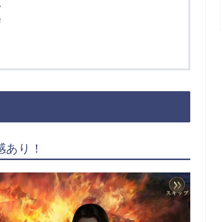
ろ
！
感あり！