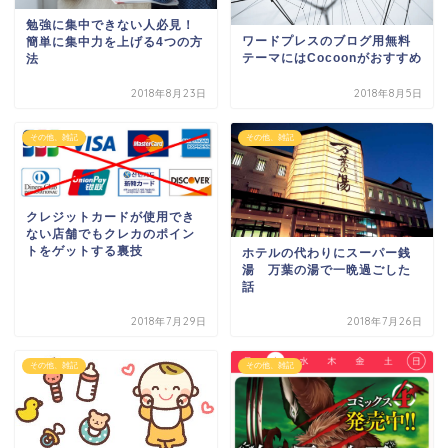
勉強に集中できない人必見！
ワードプレスのブログ用無料
簡単に集中力を上げる4つの方
テーマにはCocoonがおすすめ
法
2018年8月23日
2018年8月5日
その他、雑記
その他、雑記
クレジットカードが使用でき
ない店舗でもクレカのポイン
トをゲットする裏技
ホテルの代わりにスーパー銭
湯 万葉の湯で一晩過ごした
話
2018年7月29日
2018年7月26日
その他、雑記
その他、雑記