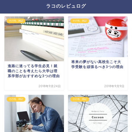
ラコのレビュログ
その他、雑記
その他、雑記
将来の夢がない高校生こそ大
進路に迷ってる学生必見！就
学受験を頑張るべき3つの理由
職のことを考えたら大学は理
系学部がおすすめな3つの理由
2018年9月24日
2018年9月9日
その他、雑記
その他、雑記